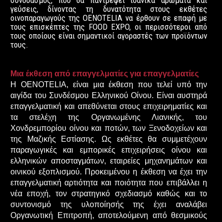
συνδυασμός, που θα παντρέψει ιδανικά αρώματα και
γεύσεις, δίνοντας τη δυνατότητα στους εκθέτες
οινοπαραγωγούς της OΕNOTELIΑ να έρθουν σε επαφή με
τους επισκέπτες της FOOD EXPO, οι περισσότεροι από
τους οποίους είναι σημαντικοί αγοραστές των προϊόντων
τους.
Μια έκθεση από επαγγελματίες για επαγγελματίες
Η OΕNOTELIA, είναι μια έκθεση που τελεί υπό την
αιγίδα του Συνδέσμου Ελληνικού Οίνου. Είναι αυστηρά
επαγγελματική και απεθύνεται στους επιχειρηματίες και
τα στελέχη της Οργανωμένης Λιανικής, του
Χονδρεμπορίου οίνου και ποτών, των Ξενοδοχείων και
της Μαζικής Εστίασης. Ως εκθέτες θα συμμετέχουν
παραγωγικές και εμπορικές επιχειρήσεις οίνου και
ελληνικών αποσταγμάτων, εταιρείες μηχανημάτων και
οινικού εξοπλισμού. Προκειμένου η έκθεση να έχει την
επαγγελματική αρτιότητα και ποιότητα που επιβάλλει η
νέα εποχή, τον στρατηγικό σχεδιασμό καθώς και το
συντονισμό της υλοποίησής της έχει αναλάβει
Οργανωτική Επιτροπή, αποτελούμενη από θεσμικούς