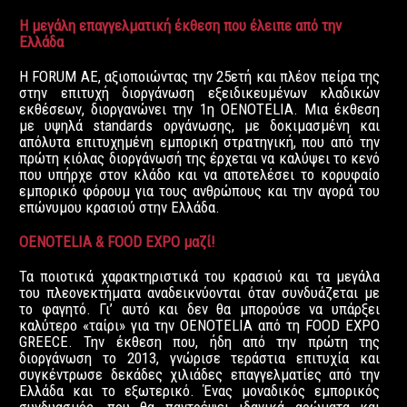
H μεγάλη επαγγελματική έκθεση που έλειπε από την
Ελλάδα
H FORUM AE, αξιοποιώντας την 25ετή και πλέον πείρα της
στην επιτυχή διοργάνωση εξειδικευμένων κλαδικών
εκθέσεων, διοργανώνει την 1η OENOTELIA. Μια έκθεση
με υψηλά standards οργάνωσης, με δοκιμασμένη και
απόλυτα επιτυχημένη εμπορική στρατηγική, που από την
πρώτη κιόλας διοργάνωσή της έρχεται να καλύψει το κενό
που υπήρχε στον κλάδο και να αποτελέσει το κορυφαίο
εμπορικό φόρουμ για τους ανθρώπους και την αγορά του
επώνυμου κρασιού στην Ελλάδα.
OENOTELIA & FOOD EXPO μαζί!
Τα ποιοτικά χαρακτηριστικά του κρασιού και τα μεγάλα
του πλεονεκτήματα αναδεικνύονται όταν συνδυάζεται με
το φαγητό. Γι’ αυτό και δεν θα μπορούσε να υπάρξει
καλύτερο «ταίρι» για την OENOTELIA από τη FOOD EXPO
GREECE. Την έκθεση που, ήδη από την πρώτη της
διοργάνωση το 2013, γνώρισε τεράστια επιτυχία και
συγκέντρωσε δεκάδες χιλιάδες επαγγελματίες από την
Ελλάδα και το εξωτερικό. Ένας μοναδικός εμπορικός